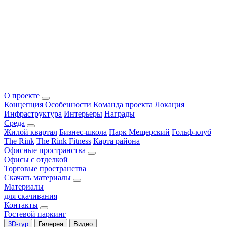
О проекте
Концепция
Особенности
Команда проекта
Локация
Инфраструктура
Интерьеры
Награды
Среда
Жилой квартал
Бизнес-школа
Парк Мещерский
Гольф-клуб
The Rink
The Rink Fitness
Карта района
Офисные пространства
Офисы с отделкой
Торговые пространства
Скачать материалы
Материалы
для скачивания
Контакты
Гостевой паркинг
3D-тур
Галерея
Видео