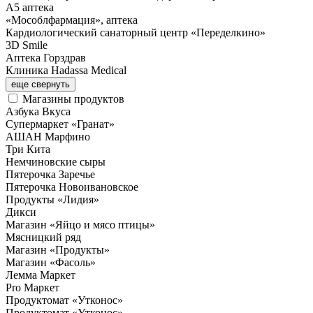
А5 аптека
«Мособлфармация», аптека
Кардиологический санаторный центр «Переделкино»
3D Smile
Аптека Горздрав
Клиника Hadassa Medical
еще
свернуть
Магазины продуктов
Азбука Вкуса
Супермаркет «Гранат»
АШАН Марфино
Три Кита
Немчиновские сыры
Пятерочка Заречье
Пятерочка Новоивановское
Продукты «Лидия»
Дикси
Магазин «Яйцо и мясо птицы»
Мясницкий ряд
Магазин «Продукты»
Магазин «Фасоль»
Лемма Маркет
Pro Маркет
Продуктомат «Утконос»
Продуктомат «Утконос»