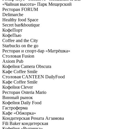
«Чайная высота» Парк Мещерский
Ресторан FORUM
Delimarche
Healthy food Space
Secret bar&boutique
КофеПорт
КофеПью
Coffee and the City
Starbucks on the go
Ресторан и спорт-бар «Матрёшка»
Столовая Fusion
Axiom Pub
Кофейня Camera Obscura
Кафе Coffee Smile
Столовая CANTEEN DailyFood
Кафе Coffee Smile
Кофейня Clever
Ресторан Osteria Mario
Винный рынок
Кофейня Daily Food
Гастроферма
Кафе «Обжорка»
Кондитерская Рената Агзамова
Fili Baker кондитерская
Кофейня «Выпечка»