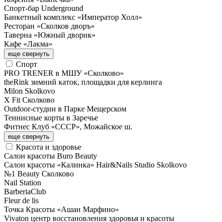
Спорт-бар Underground
Банкетный комплекс «Император Холл»
Ресторан «Сколков дворъ»
Таверна «Южный дворик»
Кафе «Лакма»
еще
свернуть
Спорт
PRO TRENER в МШУ «Сколково»
theRink зимний каток, площадки для керлинга
Milon Skolkovo
X Fit Сколково
Outdoor-студии в Парке Мещерском
Теннисные корты в Заречье
Фитнес Клуб «СССР», Можайское ш.
еще
свернуть
Красота и здоровье
Салон красоты Buro Beauty
Салон красоты «Калинка» Hair&Nails Studio Skolkovo
№1 Beauty Сколково
Nail Station
BarberiaClub
Fleur de lis
Точка Красоты «Ашан Марфино»
Vivaton центр восстановления здоровья и красоты